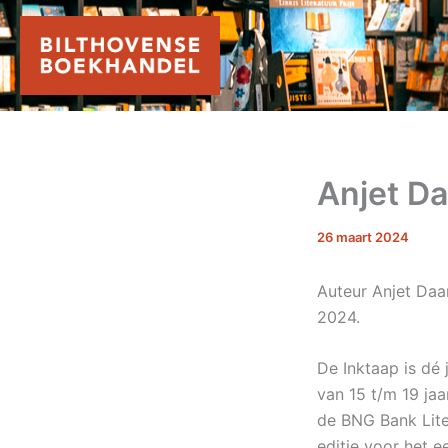
Ga
naar
de
inhoud
Anjet Da
26 maart 2024
Auteur Anjet Daa
2024.
De Inktaap is dé 
van 15 t/m 19 ja
de BNG Bank Liter
editie voor het e