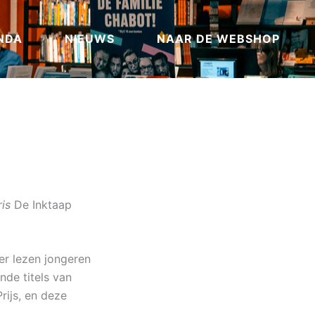
NDA
NIEUWS
NAAR DE WEBSHOP
ris
De Inktaap
er lezen jongeren
nde titels van
rijs, en deze