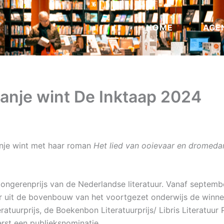
HOME
AGE
anje wint De Inktaap 2024
nje wint met haar roman
Het lied van ooievaar en dromeda
jongerenprijs van de Nederlandse literatuur. Vanaf septemb
ar uit de bovenbouw van het voortgezet onderwijs de winne
atuurprijs, de Boekenbon Literatuurprijs/ Libris Literatuur P
erst een publieksnominatie.