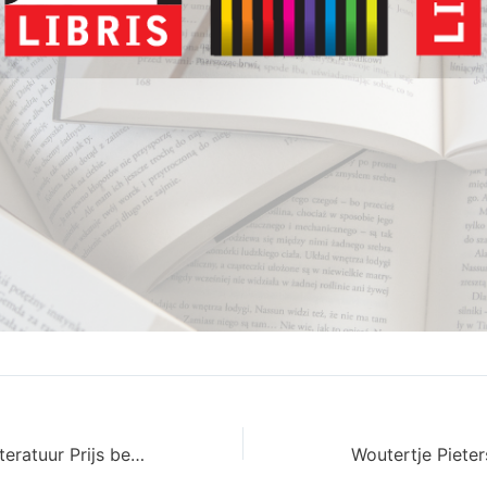
Shortlist Libris Literatuur Prijs bekendgemaakt
Woutertje Pieters